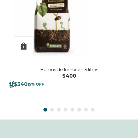
Humus de lombriz – 5 litros
$
400
$
340
15% OFF