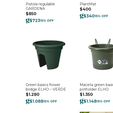
Pistola regulable
PlantMat
GARDENA
$
400
$
850
$
340
15% OFF
$
723
15% OFF
Green basics flower
Maceta green basi
bridge ELHO – VERDE
potholder ELHO
$
1.280
$
1.350
$
1.088
$
1.148
15% OFF
15% OFF