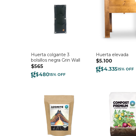
Huerta colgante 3
Huerta elevada
bolsillos negra Grin Wall
$
5.100
$
565
$
4.335
15% OFF
$
480
15% OFF