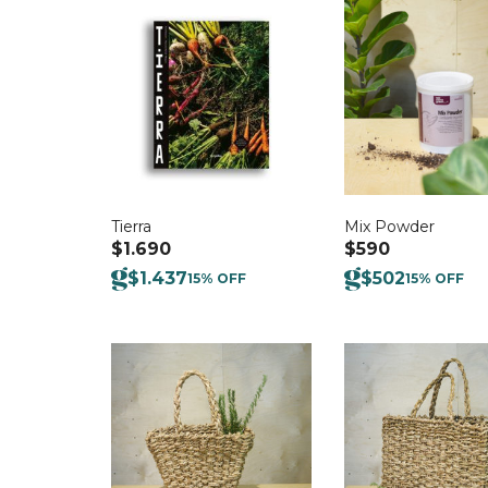
Tierra
Mix Powder
$
1.690
$
590
$
1.437
$
502
15% OFF
15% OFF