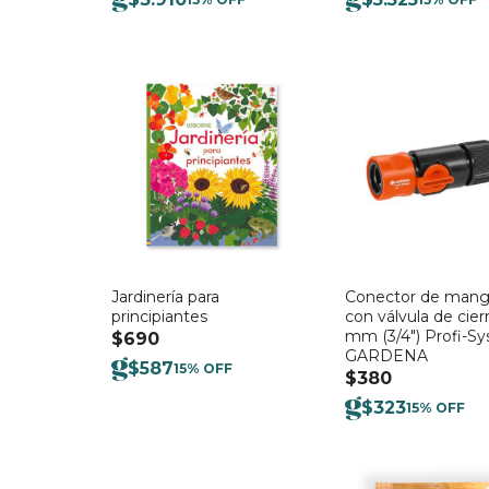
Jardinería para
Conector de mang
principiantes
con válvula de cier
mm (3/4″) Profi-S
$
690
GARDENA
$
587
15% OFF
$
380
$
323
15% OFF