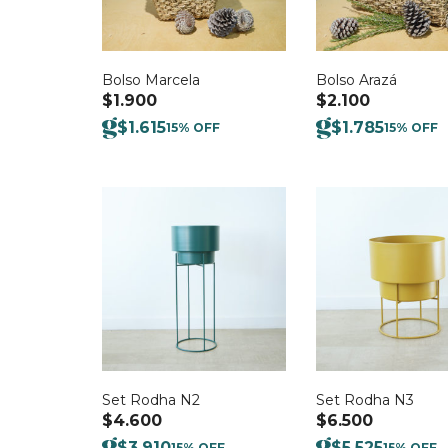
Bolso Marcela
Bolso Arazá
$
1.900
$
2.100
$
1.615
$
1.785
15% OFF
15% OFF
Set Rodha N2
Set Rodha N3
$
4.600
$
6.500
$
3.910
$
5.525
15% OFF
15% OFF