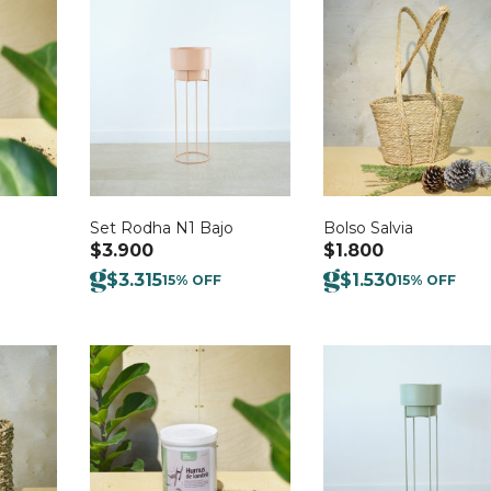
Set Rodha N1 Bajo
Bolso Salvia
$
3.900
$
1.800
$
3.315
$
1.530
15% OFF
15% OFF