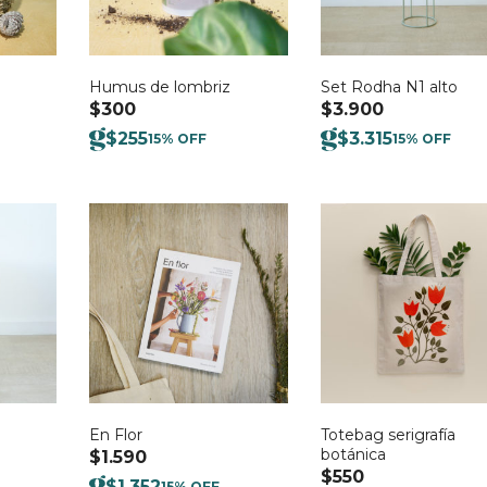
Humus de lombriz
Set Rodha N1 alto
$
300
$
3.900
$
255
$
3.315
15% OFF
15% OFF
En Flor
Totebag serigrafía
botánica
$
1.590
$
550
$
1.352
15% OFF