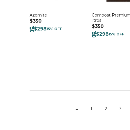
Azomite
Compost Premium
litros
$
350
$
350
$
298
15% OFF
$
298
15% OFF
←
1
2
3