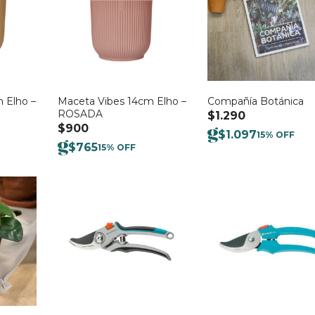
 Elho –
Maceta Vibes 14cm Elho –
Compañía Botánica
ROSADA
$
1.290
$
900
$
1.097
15% OFF
$
765
15% OFF