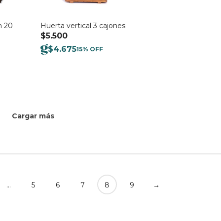
 20
Huerta vertical 3 cajones
$
5.500
$
4.675
15% OFF
Cargar más
…
5
6
7
8
9
→