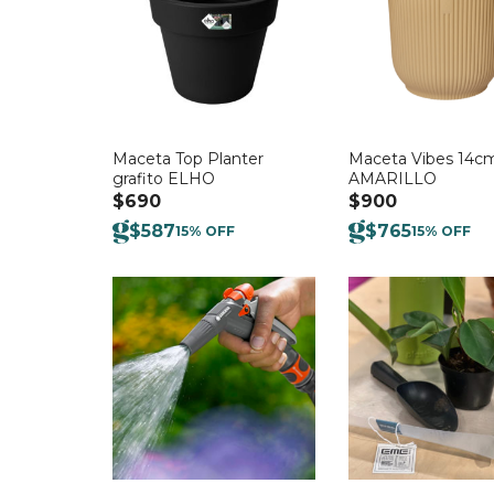
Maceta Top Planter
Maceta Vibes 14cm
grafito ELHO
AMARILLO
$
690
$
900
$
587
$
765
15% OFF
15% OFF