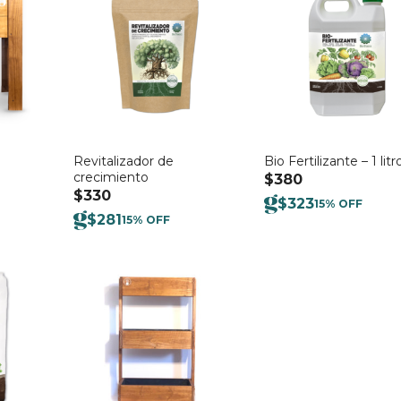
Revitalizador de
Bio Fertilizante – 1 litr
crecimiento
$
380
$
330
$
323
15% OFF
$
281
15% OFF