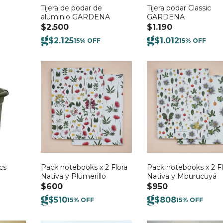
Tijera de podar de
Tijera podar Classic
aluminio GARDENA
GARDENA
$
2.500
$
1.190
$
2.125
$
1.012
15% OFF
15% OFF
cs
Pack notebooks x 2 Flora
Pack notebooks x 2 Fl
Nativa y Plumerillo
Nativa y Mburucuyá
$
600
$
950
$
510
$
808
15% OFF
15% OFF