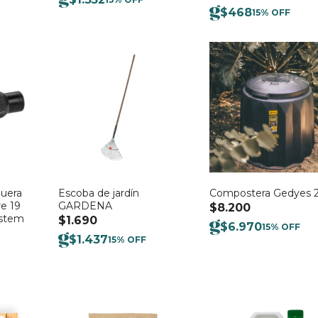
$
468
15% OFF
uera
Escoba de jardín
Compostera Gedyes 2
re 19
GARDENA
$
8.200
ystem
$
1.690
$
6.970
15% OFF
$
1.437
15% OFF