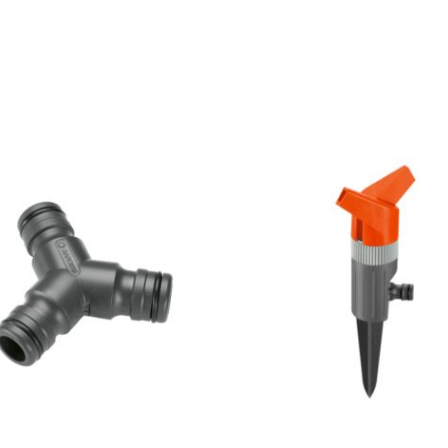
$
480
$
408
15% OFF