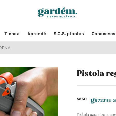
Tienda
Aprendé
S.O.S. plantas
Conocenos
RDENA
Pistola r
$
850
$
723
15% O
Pistola para riego, co