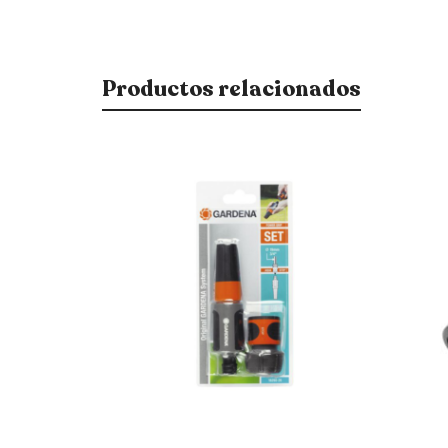
Productos relacionados
$
380
$
750
$
323
$
638
15% OFF
15% OFF