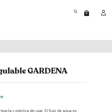
0
egulable GARDENA
FF
mpacta y práctica de usar. El flujo de agua es