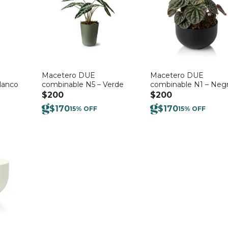
Macetero DUE
Macetero DUE
lanco
combinable N5 – Verde
combinable N1 – Neg
$
200
$
200
$
170
$
170
15% OFF
15% OFF