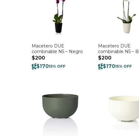
Macetero DUE
Macetero DUE
combinable N5 – Negro
combinable N5 – B
$
200
$
200
$
170
$
170
15% OFF
15% OFF