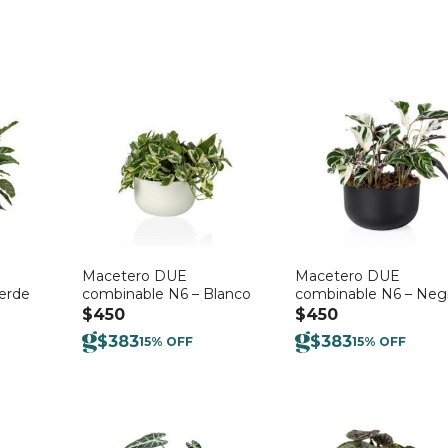
Macetero DUE
Macetero DUE
erde
combinable N6 – Blanco
combinable N6 – Neg
$
450
$
450
$
383
$
383
15% OFF
15% OFF