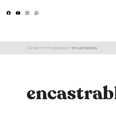
Gardém
>
Productos
>
encastrables
encastrab