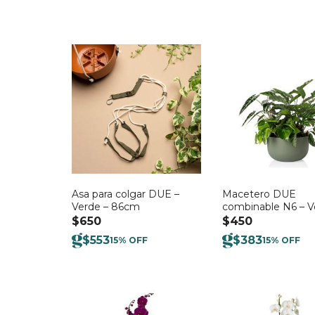
Asa para colgar DUE –
Macetero DUE
Verde – 86cm
combinable N6 – V
$
650
$
450
$
553
$
383
15% OFF
15% OFF