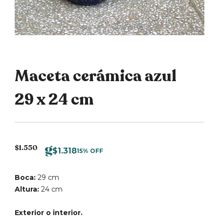
Maceta cerámica azul
29 x 24 cm
$
1.550
$
1.318
15% OFF
Boca:
29 cm
Altura:
24 cm
Exterior o interior.