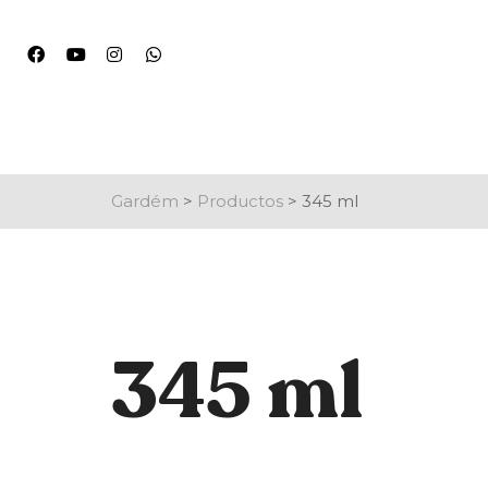
Gardém
>
Productos
>
345 ml
345 ml