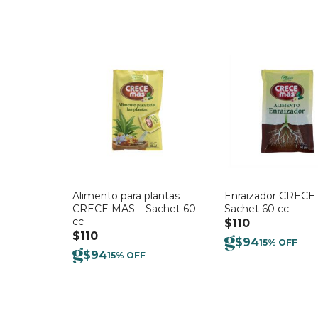
Alimento para plantas
Enraizador CRECE
CRECE MAS – Sachet 60
Sachet 60 cc
cc
$
110
$
110
$
94
15% OFF
$
94
15% OFF