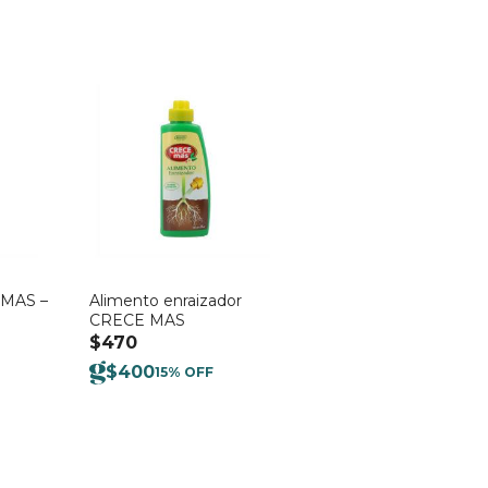
 MAS –
Alimento enraizador
CRECE MAS
$
470
$
400
15% OFF